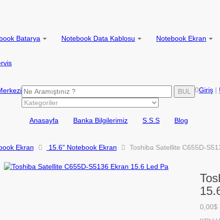
book Batarya
Notebook Data Kablosu
Notebook Ekran
rvis
0
Giriş
|
BUL
Anasayfa
Banka Bilgilerimiz
S.S.S
Blog
book Ekran
15.6" Notebook Ekran
Toshiba Satellite C655D-S51
Tos
15.
0,00$