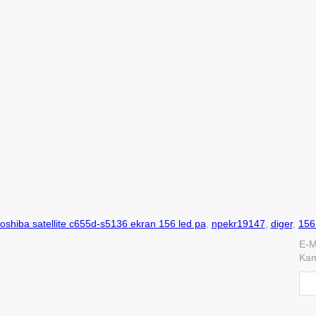
toshiba satellite c655d-s5136 ekran 156 led pa
,
npekr19147
,
diger
,
156
E-M
Kam