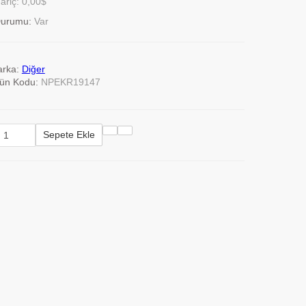
riç: 0,00$
Durumu:
Var
rka:
Diğer
ün Kodu:
NPEKR19147
Sepete Ekle