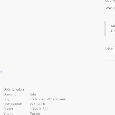
KDV Ha
Stok 
Ma
Ür
Adet:
ma
Ürün Bilgileri
Durumu
Sıfır
Boyut
15.6" Led WideScreen
Çözünürlük
WXGA HD
Piksel
1366 X 768
Yüzey
Parlak