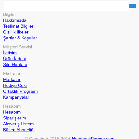
Bilgiler
Hakkımızda
Teslimat Bilgileri
Gizlilik İlkeleri
Şartlar & Koşullar
Müşteri Servisi
İletişim
Ürün İadesi
Site Haritası
Ekstralar
Markalar
Hediye Çeki
Ortaklık Programı
Kampanyalar
Hesabım
Hesabım
Siparişlerim
Alışveriş Listem
Bülten Aboneliği
© Copyright 2015-2016
NotebookParcan.com