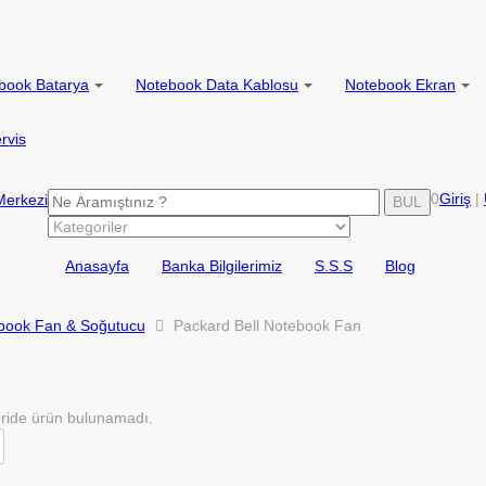
book Batarya
Notebook Data Kablosu
Notebook Ekran
rvis
0
Giriş
|
BUL
Anasayfa
Banka Bilgilerimiz
S.S.S
Blog
ook Fan & Soğutucu
Packard Bell Notebook Fan
ride ürün bulunamadı.